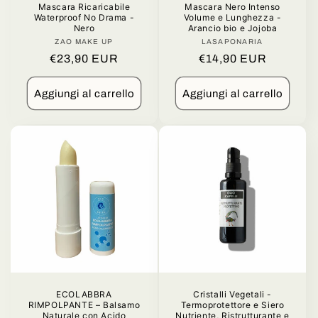
Mascara Ricaricabile
Mascara Nero Intenso
Waterproof No Drama -
Volume e Lunghezza -
Nero
Arancio bio e Jojoba
ZAO MAKE UP
Produttore:
LASAPONARIA
Produttore:
Prezzo
€23,90 EUR
Prezzo
€14,90 EUR
di
di
listino
listino
Aggiungi al carrello
Aggiungi al carrello
ECOLABBRA
Cristalli Vegetali -
RIMPOLPANTE – Balsamo
Termoprotettore e Siero
Naturale con Acido
Nutriente, Ristrutturante e