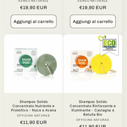
SENSO NATURALE
Produttore:
SENSO NATURALE
Produttore:
Prezzo
€19,90 EUR
Prezzo
€19,90 EUR
di
di
listino
listino
Aggiungi al carrello
Aggiungi al carrello
Shampoo Solido
Shampoo Solido
Concentrato Nutriente e
Concentrato Rinforzante e
Protettivo - Noce e Avena
Illuminante - Castagna e
Betulla Bio
OFFICINA NATURAE
Produttore:
OFFICINA NATURAE
Produttore:
Prezzo
€11,90 EUR
Prezzo
€11,90 EUR