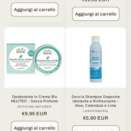
di
di
listino
Aggiungi al carrello
listino
Aggiungi al carrello
Deodorante in Crema Bio
Doccia Shampoo Doposole
NEUTRO - Senza Profumo
Idratante e Rinfrescante -
Aloe, Calendula e Lime
OFFICINA NATURAE
Produttore:
LASAPONARIA
Produttore:
Prezzo
€9,95 EUR
Prezzo
€5,90 EUR
di
di
listino
Aggiungi al carrello