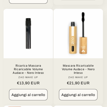
Ricarica Mascara
Mascara Ricaricabile
Ricaricabile Volume
Volume Audace - Nero
Audace - Nero Inteso
Inteso
ZAO MAKE UP
Produttore:
ZAO MAKE UP
Produttore:
Prezzo
€13,90 EUR
Prezzo
€21,90 EUR
di
di
listino
listino
Aggiungi al carrello
Aggiungi al carrello