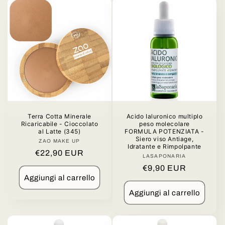
Terra Cotta Minerale
Acido Ialuronico multiplo
Ricaricabile - Cioccolato
peso molecolare
al Latte (345)
FORMULA POTENZIATA -
Siero viso Antiage,
ZAO MAKE UP
Produttore:
Idratante e Rimpolpante
Prezzo
€22,90 EUR
LASAPONARIA
Produttore:
di
Prezzo
€9,90 EUR
listino
Aggiungi al carrello
di
listino
Aggiungi al carrello