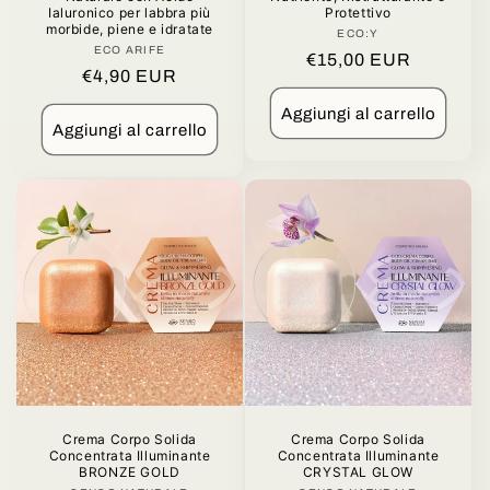
Ialuronico per labbra più
Protettivo
morbide, piene e idratate
ECO:Y
Produttore:
ECO ARIFE
Produttore:
Prezzo
€15,00 EUR
Prezzo
€4,90 EUR
di
di
listino
Aggiungi al carrello
listino
Aggiungi al carrello
Crema Corpo Solida
Crema Corpo Solida
Concentrata Illuminante
Concentrata Illuminante
BRONZE GOLD
CRYSTAL GLOW