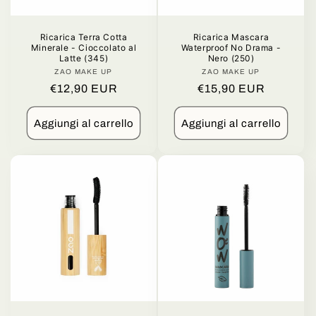
Ricarica Terra Cotta
Ricarica Mascara
Minerale - Cioccolato al
Waterproof No Drama -
Latte (345)
Nero (250)
ZAO MAKE UP
Produttore:
ZAO MAKE UP
Produttore:
Prezzo
€12,90 EUR
Prezzo
€15,90 EUR
di
di
listino
listino
Aggiungi al carrello
Aggiungi al carrello