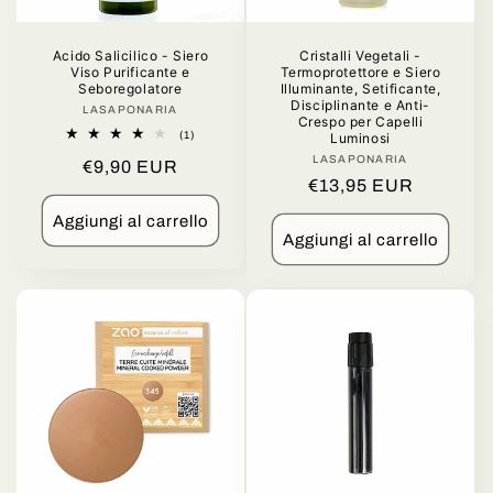
Acido Salicilico - Siero
Cristalli Vegetali -
Viso Purificante e
Termoprotettore e Siero
Seboregolatore
Illuminante, Setificante,
Disciplinante e Anti-
LASAPONARIA
Produttore:
Crespo per Capelli
1
(1)
Luminosi
recensioni
LASAPONARIA
Produttore:
Prezzo
€9,90 EUR
totali
Prezzo
€13,95 EUR
di
di
listino
Aggiungi al carrello
listino
Aggiungi al carrello