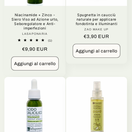
n
Niacinamide + Zinco -
Spugnetta in caucciù
e
Siero Viso ad Azione urto,
naturale per applicare
Seboregolatore e Anti-
fondotinta e illuminanti
:
imperfezioni
ZAO MAKE UP
Produttore:
LASAPONARIA
Produttore:
Prezzo
€3,90 EUR
1
(1)
di
recensioni
Prezzo
€9,90 EUR
totali
listino
Aggiungi al carrello
di
listino
Aggiungi al carrello