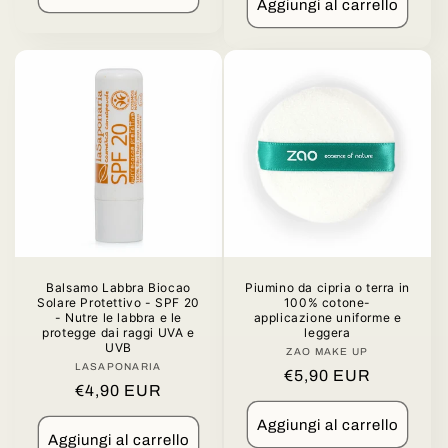
listino
Aggiungi al carrello
Balsamo Labbra Biocao
Piumino da cipria o terra in
Solare Protettivo - SPF 20
100% cotone-
- Nutre le labbra e le
applicazione uniforme e
protegge dai raggi UVA e
leggera
UVB
ZAO MAKE UP
Produttore:
LASAPONARIA
Produttore:
Prezzo
€5,90 EUR
Prezzo
€4,90 EUR
di
di
listino
Aggiungi al carrello
listino
Aggiungi al carrello