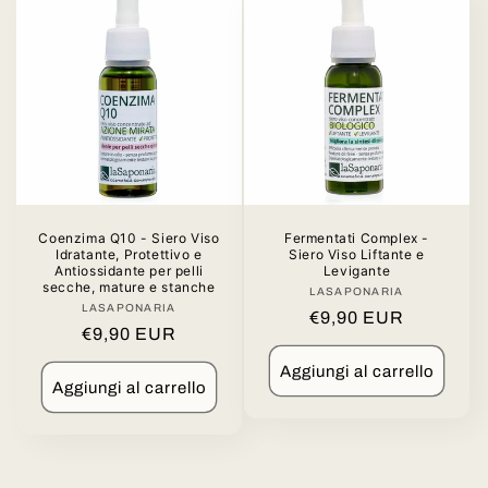
Coenzima Q10 - Siero Viso
Fermentati Complex -
Idratante, Protettivo e
Siero Viso Liftante e
Antiossidante per pelli
Levigante
secche, mature e stanche
LASAPONARIA
Produttore:
LASAPONARIA
Produttore:
Prezzo
€9,90 EUR
Prezzo
€9,90 EUR
di
di
listino
Aggiungi al carrello
listino
Aggiungi al carrello