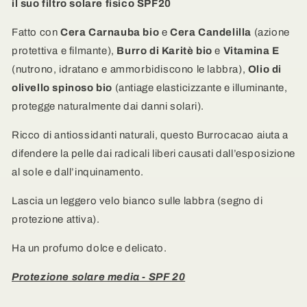
il suo filtro solare fisico SPF20
-
-
SPF
SPF
Fatto con
Cera Carnauba bio
e
Cera Candelilla
(azione
20
20
protettiva e filmante),
Burro di Karitè bio
e
Vitamina E
-
-
(nutrono, idratano e ammorbidiscono le labbra),
Olio di
Nutre
Nutre
le
le
olivello spinoso bio
(antiage elasticizzante e illuminante,
labbra
labbra
protegge naturalmente dai danni solari).
e
e
le
le
Ricco di antiossidanti naturali, questo Burrocacao aiuta a
protegge
protegge
difendere la pelle dai radicali liberi causati dall’esposizione
dai
dai
raggi
raggi
al sole e dall’inquinamento.
UVA
UVA
e
e
Lascia un leggero velo bianco sulle labbra (segno di
UVB
UVB
protezione attiva).
Ha un profumo dolce e delicato.
Protezione solare media - SPF 20