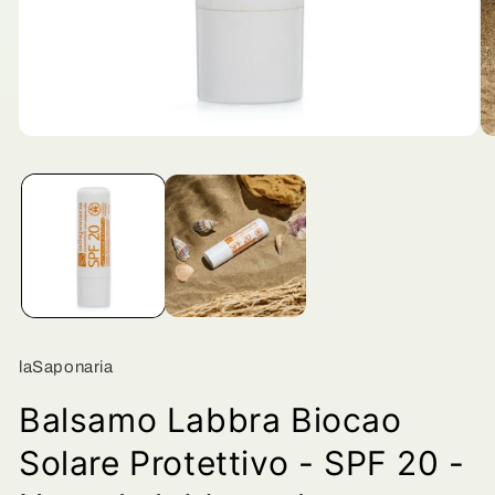
Apri
Ap
contenuti
co
multimediali
mu
1
2
in
in
finestra
fi
modale
mo
laSaponaria
Balsamo Labbra Biocao
Solare Protettivo - SPF 20 -