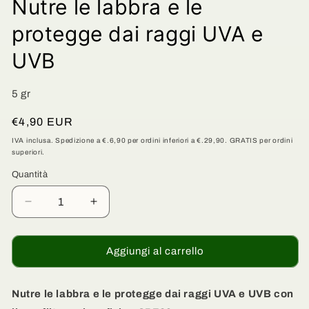
Nutre le labbra e le
protegge dai raggi UVA e
UVB
5 gr
Prezzo
€4,90 EUR
di
IVA inclusa. Spedizione a €.6,90 per ordini inferiori a €.29,90. GRATIS per ordini
superiori.
listino
Quantità
Quantità
Diminuisci
Aumenta
quantità
quantità
per
per
Balsamo
Balsamo
Aggiungi al carrello
Labbra
Labbra
Biocao
Biocao
Solare
Solare
Nutre le labbra e le protegge dai raggi UVA e UVB con
Protettivo
Protettivo