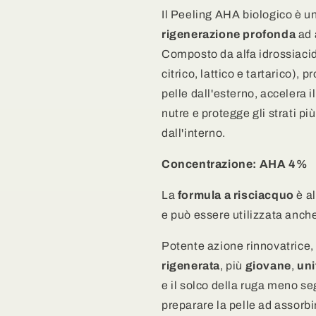
a
a
Il Peeling AHA biologico è u
risciacquo
risciacquo
rigenerazione profonda
ad 
ad
ad
azione
azione
Composto da alfa idrossiacid
esfoliante
esfoliante
citrico, lattico e tartarico),
e
e
pelle dall'esterno, accelera i
rigenerante
rigenerante
nutre e protegge gli strati pi
dall'interno.
Concentrazione: AHA 4%
La
formula a risciacquo
è a
e può essere utilizzata anche 
Potente azione rinnovatrice, 
rigenerata
, più
giovane
,
un
e il solco della ruga meno se
preparare la pelle ad assorbire