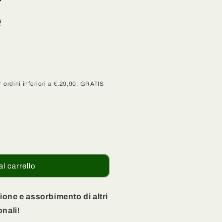
e
 ordini inferiori a €.29,90. GRATIS
al carrello
ione e assorbimento di altri
onali!