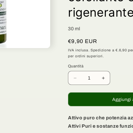
g
rigenerant
r
a
30 ml
f
Prezzo
€9,90 EUR
i
di
IVA inclusa. Spedizione a €.6,90 per
c
per ordini superiori.
listino
a
Quantità
Quantità
Diminuisci
Aumenta
quantità
quantità
per
per
Peeling
Peeling
Aggiungi 
AHA
AHA
biologico
biologico
-
-
Attivo puro che potenzia az
Attivo
Attivo
Attivi Puri e sostanze funzi
puro
puro