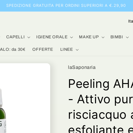
SPEDIZIONE GRATUITA PER ORDINI SUPERIORI A €.29,90
P
a
e
CAPELLI
IGIENE ORALE
MAKE UP
BIMBI
s
LO: da 30€
OFFERTE
LINEE
e
/
laSaponaria
A
Peeling AH
r
e
- Attivo pu
a
risciacquo 
g
e
esfoliante 
o