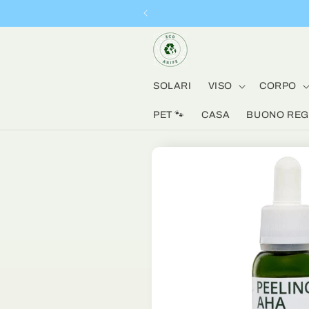
Vai
direttamente
ai contenuti
SOLARI
VISO
CORPO
PET 🐾
CASA
BUONO REGA
Passa alle
informazioni
sul prodotto