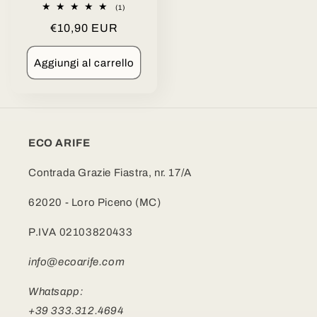
1
(1)
recensioni
Prezzo
€10,90 EUR
totali
di
listino
Aggiungi al carrello
ECO ARIFE
Contrada Grazie Fiastra, nr. 17/A
62020 - Loro Piceno (MC)
P.IVA 02103820433
info@ecoarife.com
Whatsapp:
+39 333.312.4694