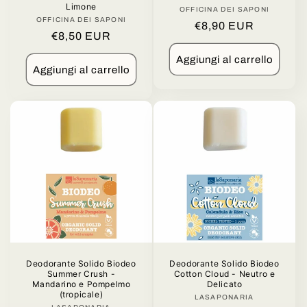
Limone
OFFICINA DEI SAPONI
Produttore:
OFFICINA DEI SAPONI
Produttore:
Prezzo
€8,90 EUR
Prezzo
€8,50 EUR
di
di
listino
Aggiungi al carrello
listino
Aggiungi al carrello
Deodorante Solido Biodeo
Deodorante Solido Biodeo
Summer Crush -
Cotton Cloud - Neutro e
Mandarino e Pompelmo
Delicato
(tropicale)
LASAPONARIA
Produttore: