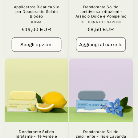
Applicatore Ricaricabile
Deodorante Solido
per Deodorante Solido
Lenitivo su Irritazioni -
Biodeo
Arancio Dolce e Pompelmo
KIIMA
Produttore:
OFFICINA DEI SAPONI
Produttore:
Prezzo
€14,00 EUR
Prezzo
€8,50 EUR
di
di
listino
listino
Scegli opzioni
Aggiungi al carrello
Deodorante Solido
Deodorante Solido
Idratante - Tè Verde e
Emolliente - Iris e Lavanda