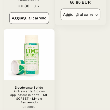
LASAPONARIA
Produttore:
Prezzo
€6,80 EUR
Prezzo
€6,80 EUR
di
di
listino
Aggiungi al carrello
listino
Aggiungi al carrello
Deodorante Solido
Rinfrescante Bio con
applicatore in carta LIME
SORBET - Lime e
Bergamotto
ENOOSO
Produttore: