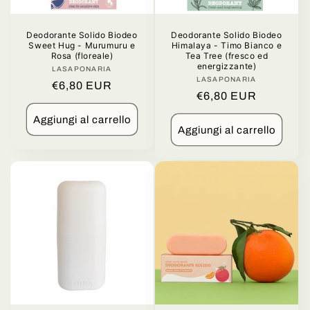
n
Deodorante Solido Biodeo
Deodorante Solido Biodeo
e
Sweet Hug - Murumuru e
Himalaya - Timo Bianco e
Rosa (floreale)
Tea Tree (fresco ed
:
energizzante)
LASAPONARIA
Produttore:
LASAPONARIA
Produttore:
Prezzo
€6,80 EUR
Prezzo
€6,80 EUR
di
di
listino
Aggiungi al carrello
listino
Aggiungi al carrello