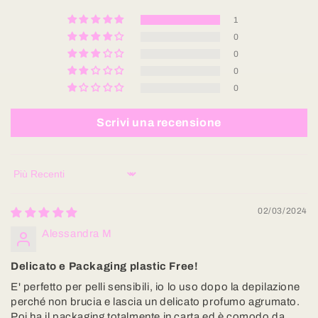
1
0
0
0
0
Scrivi una recensione
Sort by
02/03/2024
Alessandra M
Delicato e Packaging plastic Free!
E' perfetto per pelli sensibili, io lo uso dopo la depilazione
perché non brucia e lascia un delicato profumo agrumato.
Poi ha il packaging totalmente in carta ed è comodo da