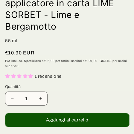
applicatore in carta LIME
SORBET - Lime e
Bergamotto
55 ml
Prezzo
€10,90 EUR
di
IVA inclusa. Spedizione a €.6,90 per ordini inferiori a €.29,90. GRATIS per ordini
superiori.
listino
1 recensione
Quantità
Quantità
Diminuisci
Aumenta
quantità
quantità
per
per
Deodorante
Deodorante
Aggiungi al carrello
Solido
Solido
Rinfrescante
Rinfrescante