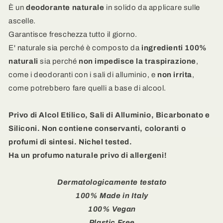
Bio
Bio
È un
deodorante naturale
in solido da applicare sulle
con
con
ascelle.
applicatore
applicatore
Garantisce freschezza tutto il giorno.
in
in
E' naturale sia perché è composto da
ingredienti 100%
carta
carta
LIME
LIME
naturali
sia perché
n
on impedisce la traspirazione
,
SORBET
SORBET
come i deodoranti con i sali di alluminio, e
non irrita
,
-
-
come potrebbero fare quelli a base di alcool.
Lime
Lime
e
e
Bergamotto
Bergamotto
Privo di Alcol Etilico, Sali di Alluminio, Bicarbonato e
Siliconi. Non contiene
conservanti, coloranti o
profumi di sintesi. Nichel tested.
Ha un profumo naturale privo di allergeni!
Dermatologicamente testato
100% Made in Italy
100% Vegan
Plastic Free