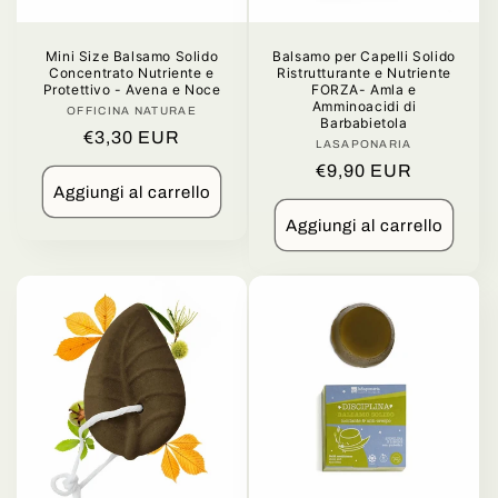
n
Mini Size Balsamo Solido
Balsamo per Capelli Solido
e
Concentrato Nutriente e
Ristrutturante e Nutriente
Protettivo - Avena e Noce
FORZA- Amla e
:
Amminoacidi di
OFFICINA NATURAE
Produttore:
Barbabietola
Prezzo
€3,30 EUR
LASAPONARIA
Produttore:
di
Prezzo
€9,90 EUR
listino
Aggiungi al carrello
di
listino
Aggiungi al carrello