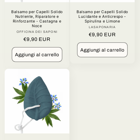
Balsamo per Capelli Solido
Balsamo per Capelli Solido
Nutriente, Riparatore e
Lucidante e Anticrespo -
Rinforzante - Castagna e
Spirulina e Limone
Noce
LASAPONARIA
Produttore:
OFFICINA DEI SAPONI
Produttore:
Prezzo
€9,90 EUR
Prezzo
€9,90 EUR
di
di
listino
Aggiungi al carrello
listino
Aggiungi al carrello