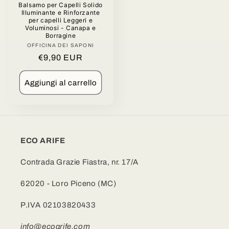
Balsamo per Capelli Solido
Illuminante e Rinforzante
per capelli Leggeri e
Voluminosi - Canapa e
Borragine
OFFICINA DEI SAPONI
Produttore:
Prezzo
€9,90 EUR
di
listino
Aggiungi al carrello
ECO ARIFE
Contrada Grazie Fiastra, nr. 17/A
62020 - Loro Piceno (MC)
P.IVA 02103820433
info@ecoarife.com