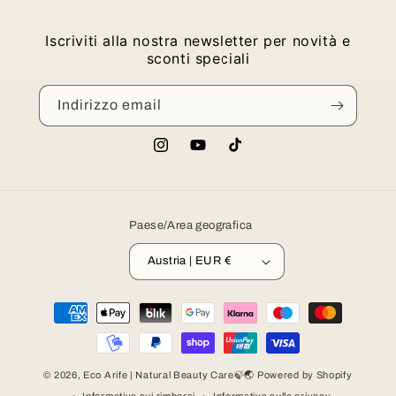
Iscriviti alla nostra newsletter per novità e
sconti speciali
Indirizzo email
Instagram
YouTube
TikTok
Paese/Area geografica
Austria | EUR €
Metodi
di
pagamento
© 2026,
Eco Arife | Natural Beauty Care🍃🌏
Powered by Shopify
Informativa sui rimborsi
Informativa sulla privacy