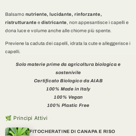
e
e
Rinforzante
Rinforzante
Balsamo
nutriente, lucidante, rinforzante,
per
per
ristrutturante
e
districante
, non appesantisce i capelli e
capelli
capelli
dona luce e volume anche alle chiome più spente.
Leggeri
Leggeri
e
e
Previene la caduta dei capelli, idrata la cute e alleggerisce i
Voluminosi
Voluminosi
-
-
capelli.
Canapa
Canapa
e
e
Solo materie prime da agricoltura biologica e
Borragine
Borragine
sostenivile
Certificato Biologico da AIAB
100% Made in Italy
100% Vegan
100% Plastic Free
🌿 Principi Attivi
FITOCHERATINE DI CANAPA E RISO