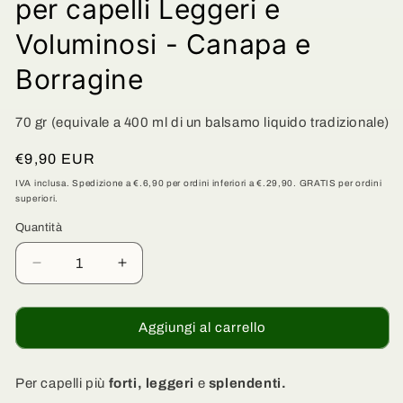
per capelli Leggeri e
Voluminosi - Canapa e
Borragine
70 gr (equivale a 400 ml di un balsamo liquido tradizionale)
Prezzo
€9,90 EUR
di
IVA inclusa. Spedizione a €.6,90 per ordini inferiori a €.29,90. GRATIS per ordini
superiori.
listino
Quantità
Quantità
Diminuisci
Aumenta
quantità
quantità
per
per
Balsamo
Balsamo
Aggiungi al carrello
per
per
Capelli
Capelli
Solido
Solido
Per capelli più
forti, leggeri
e
splendenti.
Illuminante
Illuminante