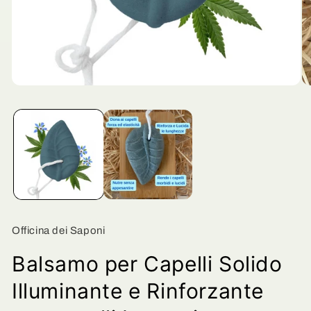
Apri
Ap
contenuti
co
multimediali
mu
1
2
in
in
finestra
fi
modale
mo
Officina dei Saponi
Balsamo per Capelli Solido
Illuminante e Rinforzante