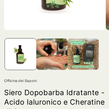
Apri
Ap
contenuti
co
multimediali
mu
1
2
in
in
finestra
fi
modale
mo
Officina dei Saponi
Siero Dopobarba Idratante -
Acido Ialuronico e Cheratine