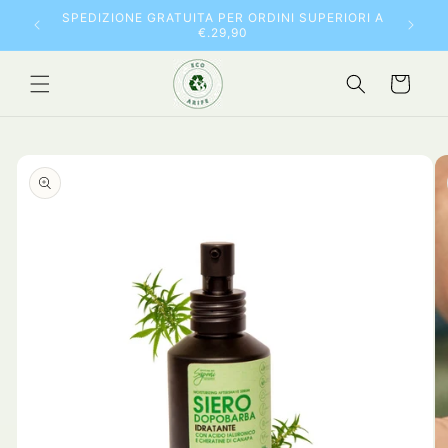
Vai
10% DI 
SPEDIZIONE GRATUITA PER ORDINI SUPERIORI A
direttamente
€.29,90
ai contenuti
Carrello
Passa alle
informazioni
sul prodotto