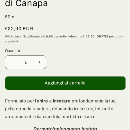
di Canapa
60ml
Prezzo
€22,00 EUR
di
IVA inclusa. Spedizione a €.6,90 per ordini inferiori a €.29,90. GRATIS per ordini
superiori.
listino
Quantità
Quantità
Diminuisci
Aumenta
quantità
quantità
per
per
Siero
Siero
Aggiungi al carrello
Dopobarba
Dopobarba
Idratante
Idratante
-
-
Formulato per
lenire
e
idratare
profondamente la tua
Acido
Acido
pelle dopo la rasatura, riducendo irritazioni, follicoli e
Ialuronico
Ialuronico
arrossamenti e lasciandola morbida e liscia.
e
e
Cheratine
Cheratine
Dermatologicamente testato