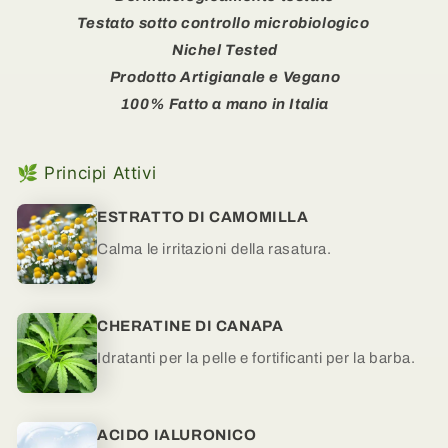
di
di
Testato sotto controllo microbiologico
Canapa
Canapa
Nichel Tested
Prodotto Artigianale e Vegano
100% Fatto a mano in Italia
🌿 Principi Attivi
ESTRATTO DI CAMOMILLA
Calma le irritazioni della rasatura.
CHERATINE DI CANAPA
Idratanti per la pelle e fortificanti per la barba.
ACIDO IALURONICO