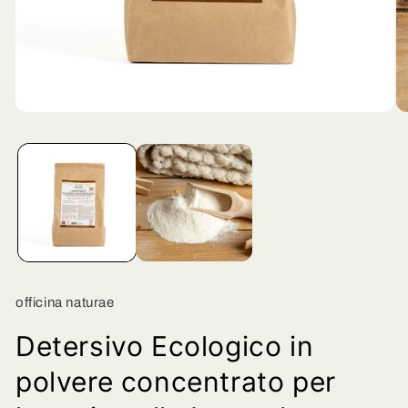
Apri
Ap
contenuti
co
multimediali
mu
1
2
in
in
finestra
fi
modale
mo
officina naturae
Detersivo Ecologico in
polvere concentrato per