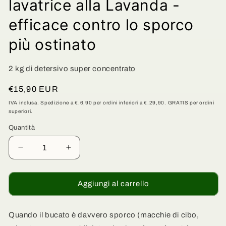
lavatrice alla Lavanda -
efficace contro lo sporco
più ostinato
2 kg di detersivo super concentrato
Prezzo
€15,90 EUR
di
IVA inclusa. Spedizione a €.6,90 per ordini inferiori a €.29,90. GRATIS per ordini
superiori.
listino
Quantità
Quantità
Diminuisci
Aumenta
quantità
quantità
per
per
Detersivo
Detersivo
Aggiungi al carrello
Ecologico
Ecologico
in
in
polvere
polvere
Quando il bucato è davvero sporco (macchie di cibo,
concentrato
concentrato