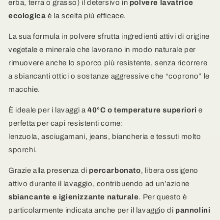
erba, terra o grasso) il detersivo in
polvere lavatrice
per
per
ecologica
è la scelta più efficace.
lavatrice
lavatrice
alla
alla
La sua formula in polvere sfrutta ingredienti attivi di origine
Lavanda
Lavanda
vegetale e minerale che lavorano in modo naturale per
-
-
efficace
efficace
rimuovere anche lo sporco più resistente, senza ricorrere
contro
contro
a sbiancanti ottici o sostanze aggressive che “coprono” le
lo
lo
macchie.
sporco
sporco
più
più
È ideale per i lavaggi a
40°C o temperature superiori
e
ostinato
ostinato
perfetta per capi resistenti come:
lenzuola, asciugamani, jeans, biancheria e tessuti molto
sporchi.
Grazie alla presenza di
percarbonato
, libera ossigeno
attivo durante il lavaggio, contribuendo ad un’azione
sbiancante e igienizzante naturale
. Per questo è
particolarmente indicata anche per il lavaggio di
pannolini