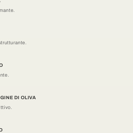
A
lmante
.
strutturante
.
SO
ante
.
GINE DI OLIVA
ttivo
.
CO