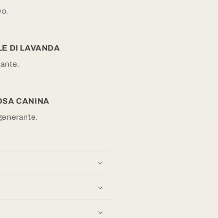
vo
.
LE DI LAVANDA
cante.
OSA CANINA
igenerante.