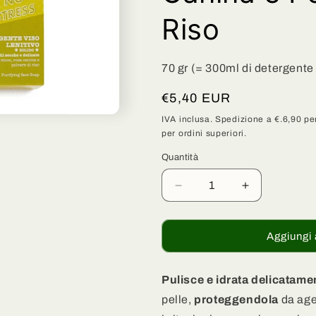
g
Riso
r
a
70 gr (= 300ml di detergente 
f
Prezzo
€5,40 EUR
i
di
IVA inclusa. Spedizione a €.6,90 per
c
per ordini superiori.
listino
a
Quantità
Quantità
Diminuisci
Aumenta
quantità
quantità
per
per
Detergente
Detergente
Aggiungi 
Viso
Viso
Solido
Solido
Lenitivo
Lenitivo
Pulisce e idrata delicatame
-
-
pelle,
proteggendola
da age
Ossido
Ossido