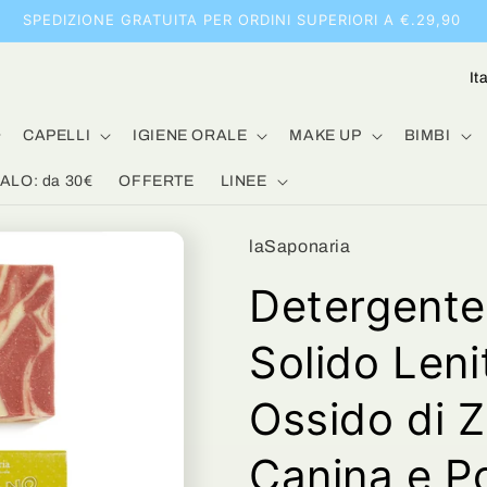
SPEDIZIONE GRATUITA PER ORDINI SUPERIORI A €.29,90
P
a
e
CAPELLI
IGIENE ORALE
MAKE UP
BIMBI
s
LO: da 30€
OFFERTE
LINEE
e
/
laSaponaria
A
Detergente
r
e
Solido Leni
a
Ossido di Z
g
e
Canina e Po
o