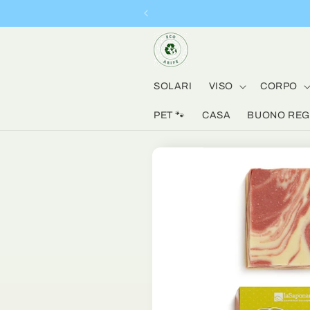
Vai
direttamente
ai contenuti
SOLARI
VISO
CORPO
PET 🐾
CASA
BUONO REGA
Passa alle
informazioni
sul prodotto