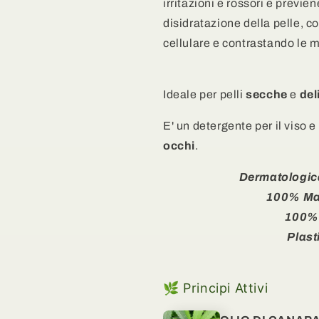
irritazioni e rossori e prev
di
di
Zinco,
Zinco,
disidratazione della pelle, c
Rosa
Rosa
cellulare e contrastando le m
Canina
Canina
e
e
Polvere
Polvere
Ideale per pelli
secche
e
del
di
di
Riso
Riso
E' un detergente per il viso e
occhi
.
Dermatologic
100% Mad
100%
Plast
🌿 Principi Attivi