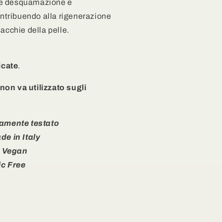
iene desquamazione e
ontribuendo alla rigenerazione
acchie della pelle.
icate
.
non va utilizzato sugli
amente testato
e in Italy
 Vegan
ic Free