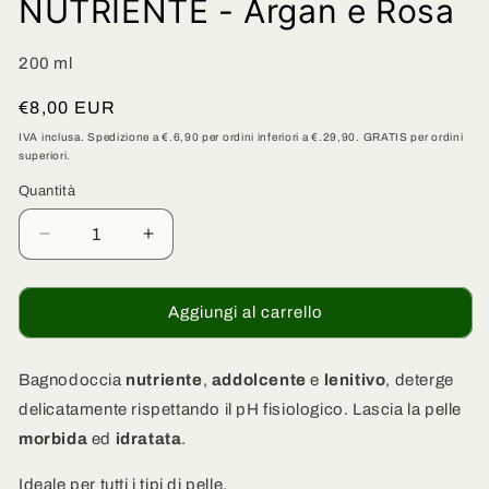
NUTRIENTE - Argan e Rosa
200 ml
Prezzo
€8,00 EUR
di
IVA inclusa. Spedizione a €.6,90 per ordini inferiori a €.29,90. GRATIS per ordini
superiori.
listino
Quantità
Quantità
Diminuisci
Aumenta
quantità
quantità
per
per
Docciaschiuma
Docciaschiuma
Aggiungi al carrello
RIGENERANTE
RIGENERANTE
e
e
NUTRIENTE
NUTRIENTE
Bagnodoccia
nutriente
,
addolcente
e
lenitivo
, deterge
-
-
delicatamente rispettando il pH fisiologico. Lascia la pelle
Argan
Argan
morbida
ed
idratata
.
e
e
Rosa
Rosa
Ideale per tutti i tipi di pelle.