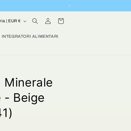
Carrello
Accedi
Austria | EUR €
INTEGRATORI ALIMENTARI
a Minerale
e - Beige
1)