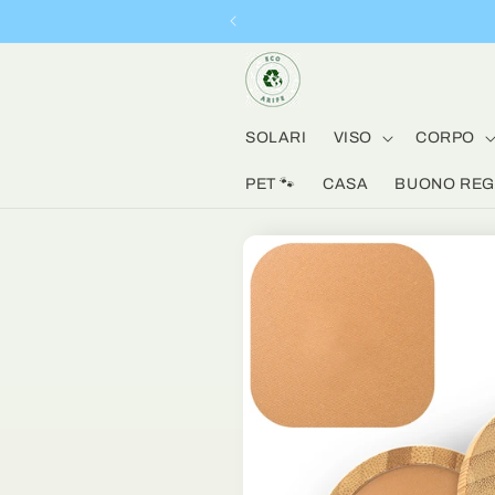
Vai
direttamente
ai contenuti
SOLARI
VISO
CORPO
PET 🐾
CASA
BUONO REGA
Passa alle
informazioni
sul prodotto