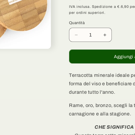
g
di
IVA inclusa. Spedizione a €.6,90 per
per ordini superiori.
listino
r
Quantità
a
Quantità
f
Diminuisci
Aumenta
i
quantità
quantità
per
per
c
Terra
Terra
Aggiungi 
a
Cotta
Cotta
Minerale
Minerale
Ricaricabile
Ricaricabile
Terracotta minerale ideale pe
-
-
forma del viso e beneficiare 
Beige
Beige
durante tutto l'anno.
Ramato
Ramato
(341)
(341)
Rame, oro, bronzo, scegli la 
carnagione e alla stagione.
CHE SIGNIFICA