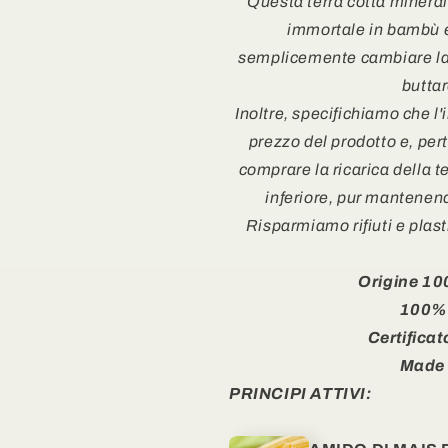
Questa terra cotta mineral
immortale in bambù e,
semplicemente cambiare la 
buttar
Inoltre, specifichiamo che l
prezzo del prodotto e, per
comprare la ricarica della 
inferiore, pur mantenend
Risparmiamo rifiuti e plast
Origine 10
100%
Certificat
Made i
PRINCIPI ATTIVI: