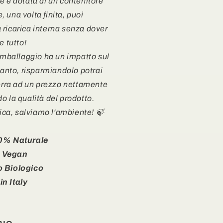
e è dotata di un contenitore
 una volta finita, puoi
ricarica interna senza dover
e tutto!
'imballaggio ha un impatto sul
tanto, risparmiandolo potrai
terra ad un prezzo nettamente
o la qualità del prodotto.
ica, salviamo l'ambiente! 🍃
0% Naturale
 Vegan
o Biologico
n Italy