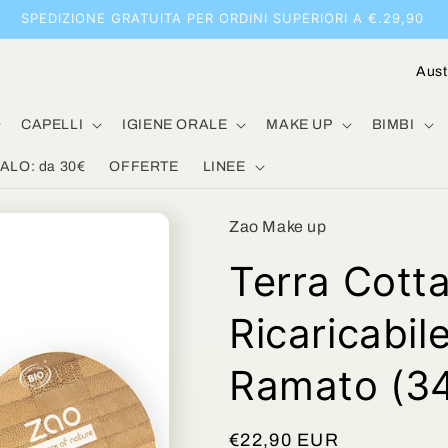
SPEDIZIONE GRATUITA PER ORDINI SUPERIORI A €.29,90
P
a
e
CAPELLI
IGIENE ORALE
MAKE UP
BIMBI
s
LO: da 30€
OFFERTE
LINEE
e
/
Zao Make up
A
Terra Cott
r
e
Ricaricabil
a
Ramato (34
g
e
o
Prezzo
€22,90 EUR