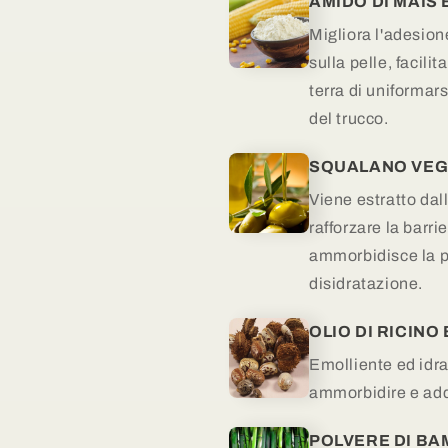
AMIDO DI MAIS 
Migliora l'adesione
sulla pelle, facili
terra di uniformar
del trucco.
SQUALANO VEG
Viene estratto dal
rafforzare la barri
ammorbidisce la pe
disidratazione.
OLIO DI RICINO 
Emolliente ed idra
ammorbidire e addo
POLVERE DI B