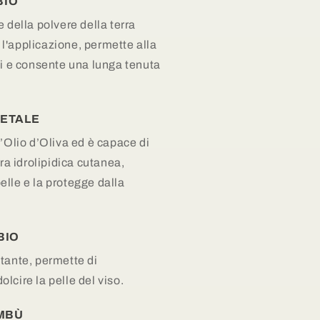
BIO
 della polvere della terra
ta l'applicazione, permette alla
si e consente una lunga tenuta
ETALE
l’Olio d’Oliva ed è capace di
era idrolipidica cutanea,
lle e la protegge dalla
BIO
tante, permette di
lcire la pelle del viso.
AMBÙ