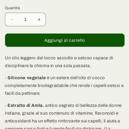
Quantità
Quantità
Diminuisci
Aumenta
quantità
quantità
per
per
Silicone
Silicone
Aggiungi al carrello
Vegetale
Vegetale
e
e
Amla
Amla
Un olio leggero dal tocco asciutto e setoso capace di
-
-
disciplinare la chioma in una sola passata.
Setificante
Setificante
e
e
-
Silicone vegetale
è un estere dell’olio di cocco
Rinforzante
Rinforzante
completamente biodegradabile che rende i capelli setosi e
per
per
facili da pettinare.
capelli
capelli
-
Estratto di Amla
, antico segreto di bellezza delle donne
Indiane, grazie al suo contenuto di vitamine, flavonoidi e
antiossidanti ha un effetto rinforzante sui capelli, li aiuta a
crescere sani e forti e li rende facili da districare. (La