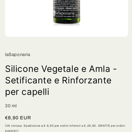
Apri
contenuti
multimediali
1
laSaponaria
in
finestra
modale
Silicone Vegetale e Amla -
Setificante e Rinforzante
per capelli
30 ml
Prezzo
€8,90 EUR
di
IVA inclusa. Spedizione a €.6,90 per ordini inferiori a €.29,90. GRATIS per ordini
superiori.
listino