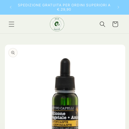
Vai
10% DI 
SPEDIZIONE GRATUITA PER ORDINI SUPERIORI A
direttamente
€.29,90
ai contenuti
Carrello
Passa alle
informazioni
sul prodotto