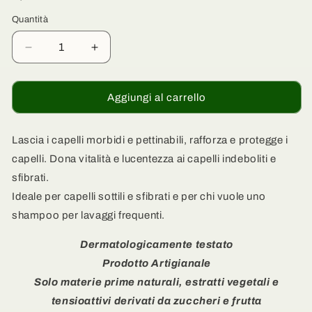
Quantità
Quantità
Diminuisci
Aumenta
quantità
quantità
per
per
Shampoo
Shampoo
Aggiungi al carrello
per
per
capelli
capelli
secchi
secchi
Lascia i capelli morbidi e pettinabili, rafforza e protegge i
e
e
capelli. Do
na vitalità e lucentezza ai capelli indeboliti e
trattati
trattati
sfibrati.
-
-
Ideale per capelli sottili e sfibrati e per chi vuole uno
Girasole
Girasole
e
e
shampoo per lavaggi frequenti.
Arancio
Arancio
Dolce
Dolce
Dermatologicamente testato
Prodotto Artigianale
Solo materie prime naturali, estratti vegetali e
tensioattivi derivati da zuccheri e frutta