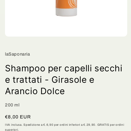
Apri
contenuti
multimediali
1
laSaponaria
in
finestra
modale
Shampoo per capelli secchi
e trattati - Girasole e
Arancio Dolce
200 ml
Prezzo
€8,00 EUR
di
IVA inclusa. Spedizione a €.6,90 per ordini inferiori a €.29,90. GRATIS per ordini
superiori.
listino