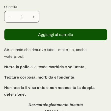
Quantità
Quantità
Diminuisci
Aumenta
quantità
quantità
per
per
Olio
Olio
Aggiungi al carrello
Gel
Gel
Struccante
Struccante
Viso,
Viso,
Struccante che rimuove tutto il make-up, anche
Occhi
Occhi
waterproof.
e
e
Labbra
Labbra
Nutre la pelle
e la rende
morbida
e
vellutata
.
-
-
Rosa
Rosa
Texture corposa
,
morbida
e
fondente.
Mosqueta
Mosqueta
e
e
Non lascia il viso unto e non necessita la doppia
Albicocca
Albicocca
detersione.
Dermatologicamente testato