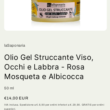
Apri
contenuti
multimediali
1
laSaponaria
in
finestra
modale
Olio Gel Struccante Viso,
Occhi e Labbra - Rosa
Mosqueta e Albicocca
50 ml
Prezzo
€14,00 EUR
di
IVA inclusa. Spedizione a €.6,90 per ordini inferiori a €.29,90. GRATIS per ordini
superiori.
listino