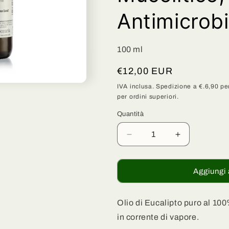
g
Antimicrob
r
a
100 ml
f
Prezzo
€12,00 EUR
i
di
IVA inclusa. Spedizione a €.6,90 per
c
per ordini superiori.
listino
a
Quantità
Quantità
Diminuisci
Aumenta
quantità
quantità
per
per
Olio
Olio
Aggiungi 
di
di
Eucalipto
Eucalipto
Puro
Puro
Olio di Eucalipto puro al 100
al
al
in corrente di vapore.
100%
100%