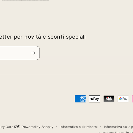
letter per novità e sconti speciali
Metodi
di
pagamento
auty Care🍃🌏
Powered by Shopify
Informativa sui rimborsi
Informativa sulla 
Informativa sulle s