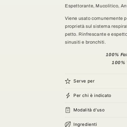
-
-
Espettorante, Mucolitico, Ant
Espettorante,
Espettorante
Mucolitico,
Mucolitico,
Viene usato comunemente pe
Antivirale,
Antivirale,
proprietà sul sistema respir
Antimicrobico
Antimicrobic
petto. Rinfrescante e espetto
sinusiti e bronchiti.
100% Fatt
100% 
Serve per
Per chi è indicato
Modalità d'uso
Ingredienti