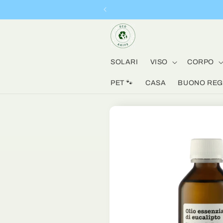
Vai
direttamente
ai contenuti
SOLARI
VISO
CORPO
PET 🐾
CASA
BUONO REGA
Passa alle
informazioni
sul prodotto