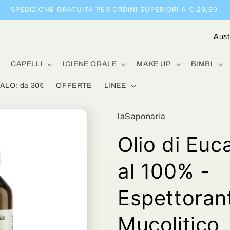
SPEDIZIONE GRATUITA PER ORDINI SUPERIORI A €.29,90
P
a
e
CAPELLI
IGIENE ORALE
MAKE UP
BIMBI
s
LO: da 30€
OFFERTE
LINEE
e
/
laSaponaria
A
Olio di Euc
r
e
al 100% -
a
Espettoran
g
e
Mucolitico, 
o