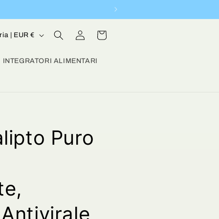
Accedi
Carrello
Austria | EUR €
INTEGRATORI ALIMENTARI
alipto Puro
te,
Antivirale,