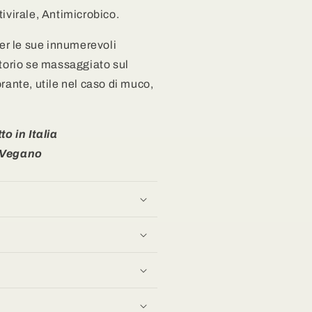
ivirale, Antimicrobico.
,
r le sue
innumerevoli
atorio se massaggiato sul
o
rante, utile nel caso di muco,
o in Italia
Vegano