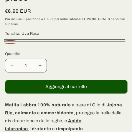
Prezzo
€6,90 EUR
di
IVA inclusa. Spedizione a €.6,90 per ordini inferiori a €.29,90. GRATIS per ordini
superiori.
listino
Tonalità:
Uva Rosa
Uva
Caramello
Mora
Rosa
Quantità
Quantità
Diminuisci
Aumenta
quantità
quantità
per
per
Matite
Matite
Aggiungi al carrello
Labbra
Labbra
Assortite
Assortite
-
-
Matita Labbra 100% naturale
a base di Olio di
Jojoba
Scegli
Scegli
Bio
,
calmante
e
ammorbidente
, protegge la pelle dalla
il
il
disidratazione e dalle rughe, e
Acido
colore
colore
ialuronico
,
idratante
e
rimpolpante
.
che
che