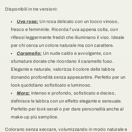
più
più
Disponibili in tre versioni:
ti
ti
piace
piace
Uva rosa:
Un rosa delicato con un tocco vinoso,
fresco e femminile. Ricorda l’uva appena colta, con
riflessi leggermente freddi che illuminano il viso. Ideale
per chi cerca un colore naturale ma con carattere.
Caramello:
Un nude caldo e avvolgente, con
sfumature dorate che ricordano il caramello fuso.
Elegante e naturale, valorizza il colore delle labbra
donando profondità senza appesantire. Perfetto per un
look quotidiano sofisticato e luminoso.
Mora:
Intenso e profondo, sofisticato e deciso,
definisce le labbra con un effetto elegante e sensuale.
Perfetto per look serali o per dare personalità anche al
make-up più semplice.
Colorano senza seccare, volumizzando in modo naturale e