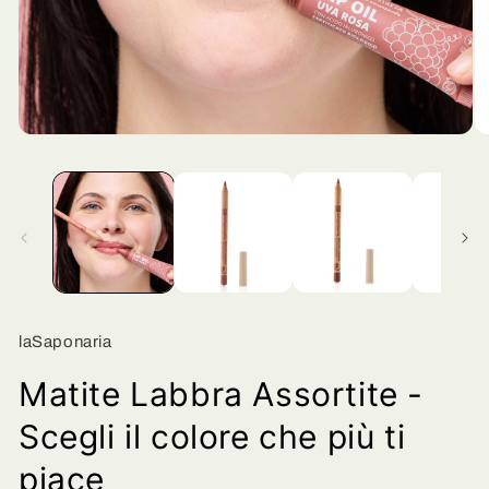
Apri
Ap
contenuti
co
multimediali
mu
1
2
in
in
finestra
fi
modale
mo
laSaponaria
Matite Labbra Assortite -
Scegli il colore che più ti
piace