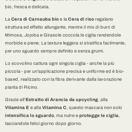
bio
bio
bio, fresca e delicata.
e
e
Jojoba
Jojoba
La
Cera di Carnauba bio
e la
Cera di riso
regalano
struttura ed effetto allungante, mentre il mix di burri di
Mimosa, Jojoba e Girasole coccola le ciglia rendendole
morbide e piene. La texture leggera si stratifica facilmente,
per uno sguardo sempre definito e senza grumi.
Lo scovolino cattura ogni singola ciglia - anche la più
piccola - per un'applicazione precisa e uniforme ed è bio-
based, realizzato con la fibra derivante dalla lavorazione
pianta di Ricino.
Grazie all'
Estratto di Arancia da upcycling
, alla
Vitamina E
e alla
Vitamina C
, questo mascara non solo
intensifica lo sguardo
, ma nutre e
protegge le ciglia
,
lasciandole felici giorno dopo giorno.