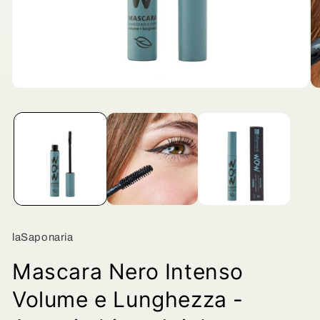
Apri
Ap
contenuti
co
multimediali
mu
1
2
in
in
finestra
fi
modale
mo
laSaponaria
Mascara Nero Intenso
Volume e Lunghezza -