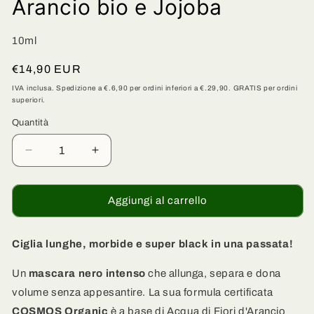
Arancio bio e Jojoba
10ml
Prezzo
€14,90 EUR
di
IVA inclusa. Spedizione a €.6,90 per ordini inferiori a €.29,90. GRATIS per ordini
superiori.
listino
Quantità
Quantità
Diminuisci
Aumenta
quantità
quantità
per
per
Mascara
Mascara
Aggiungi al carrello
Nero
Nero
Intenso
Intenso
Volume
Volume
Ciglia lunghe, morbide e super black in una passata!
e
e
Lunghezza
Lunghezza
Un
mascara nero intenso
che allunga, separa e dona
-
-
volume senza appesantire. La sua formula certificata
Arancio
Arancio
COSMOS Organic
è a base di Acqua di Fiori d'Arancio