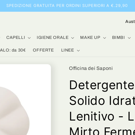
SPEDIZIONE GRATUITA PER ORDINI SUPERIORI A €.29,90
P
a
e
CAPELLI
IGIENE ORALE
MAKE UP
BIMBI
s
LO: da 30€
OFFERTE
LINEE
e
/
Officina dei Saponi
A
Detergente
r
e
Solido Idra
a
Lenitivo - 
g
e
Mirto Ferm
o