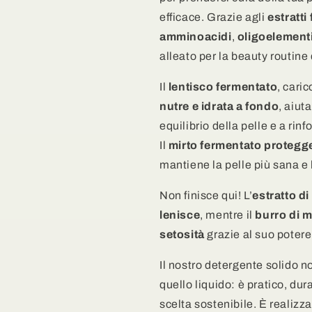
e
e
Mirto
Mirto
efficace. Grazie agli
estratti
Fermentati
Fermentati
amminoacidi
,
oligoelementi
alleato per la beauty routine 
Il
lentisco fermentato
, caric
nutre e idrata a fondo
, aiuta
equilibrio della pelle e a rinfo
Il
mirto fermentato
protegg
mantiene la pelle più sana e
Non finisce qui! L’
estratto di
lenisce
, mentre il
burro di 
setosità
grazie al suo potere
Il nostro detergente solido n
quello liquido: è pratico, dur
scelta sostenibile. È realizz