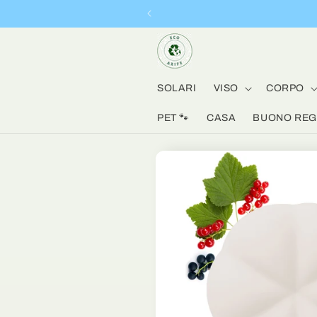
Vai
direttamente
ai contenuti
SOLARI
VISO
CORPO
PET 🐾
CASA
BUONO REGA
Passa alle
informazioni
sul prodotto