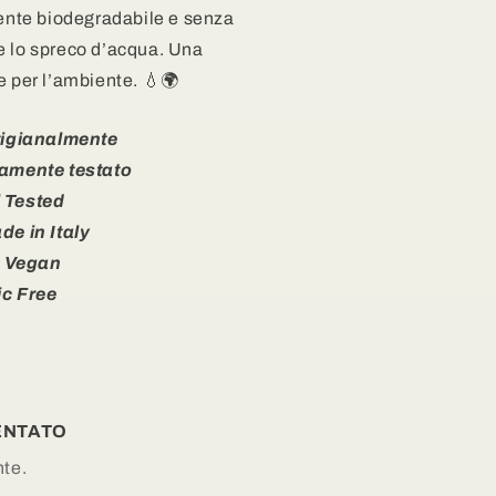
mente biodegradabile e senza
rre lo spreco d’acqua. Una
e per l’ambiente. 💧🌍
tigianalmente
amente testato
 Tested
e in Italy
 Vegan
ic Free
ENTATO
nte.