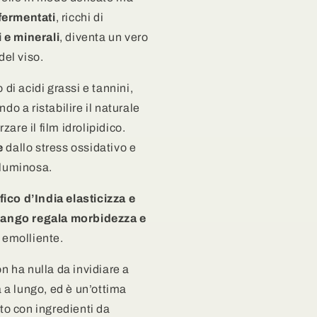
 fermentati
, ricchi di
 e minerali
, diventa un vero
del viso.
o di acidi grassi e tannini,
ndo a ristabilire il naturale
rzare il film idrolipidico.
e
dallo stress ossidativo e
 luminosa.
 fico d’India elasticizza e
mango regala morbidezza e
 emolliente.
on ha nulla da invidiare a
a a lungo, ed è un’ottima
ato con ingredienti da