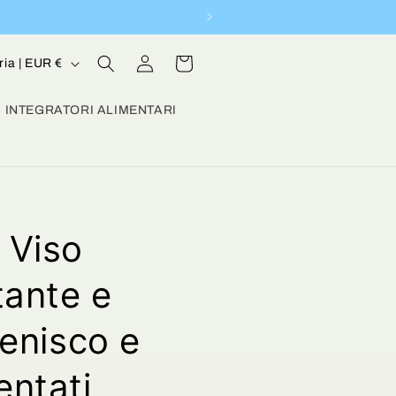
Carrello
Accedi
Austria | EUR €
INTEGRATORI ALIMENTARI
 Viso
tante e
Lenisco e
entati