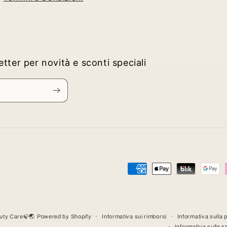
letter per novità e sconti speciali
Metodi
di
pagamento
auty Care🍃🌏
Powered by Shopify
Informativa sui rimborsi
Informativa sulla 
Informativa sulle s