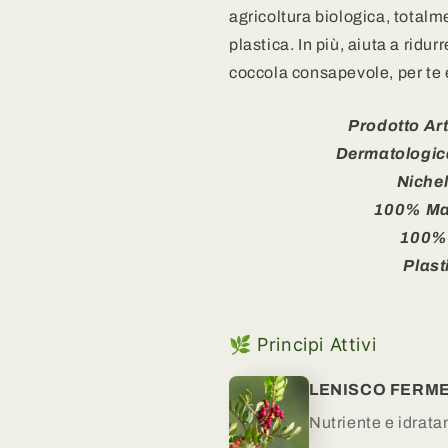
agricoltura biologica, total
plastica. In più, aiuta a ridu
coccola consapevole, per te 
Prodotto Ar
Dermatologic
Nichel
100% Mad
100%
Plast
🌿 Principi Attivi
LENISCO FERM
Nutriente e idrata