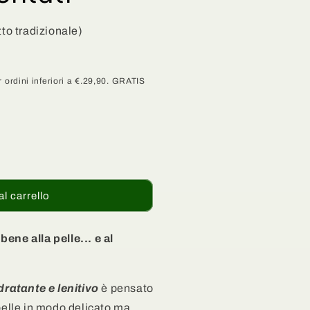
tto tradizionale)
 ordini inferiori a €.29,90. GRATIS
al carrello
ene alla pelle... e al
dratante e lenitivo
è pensato
pelle in modo delicato ma