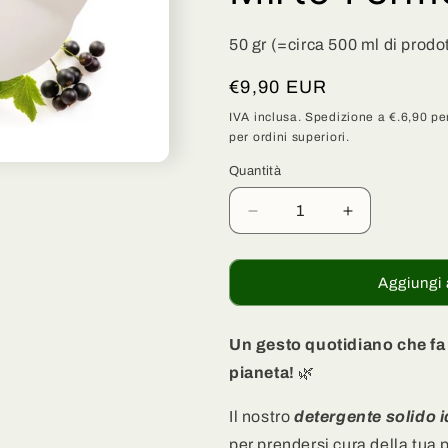
g
50 gr (=circa 500 ml di prodo
r
a
Prezzo
€9,90 EUR
f
di
IVA inclusa. Spedizione a €.6,90 per
per ordini superiori.
listino
i
c
Quantità
Quantità
a
Diminuisci
Aumenta
quantità
quantità
per
per
Detergente
Detergente
Aggiungi 
Viso
Viso
Solido
Solido
Idratante
Idratante
Un gesto quotidiano che fa b
e
e
pianeta!
🌿
Lenitivo
Lenitivo
-
-
Il nostro
detergente solido i
Lenisco
Lenisco
per prendersi cura della tua 