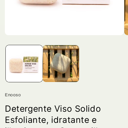
Apri
Ap
contenuti
co
multimediali
mu
1
2
in
in
finestra
fi
modale
mo
Enooso
Detergente Viso Solido
Esfoliante, idratante e