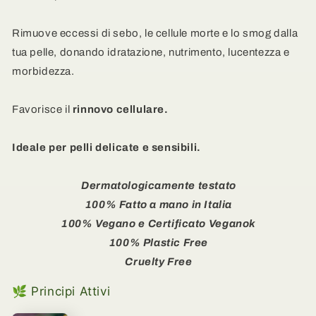
e
e
illuminante
illuminante
Rimuove eccessi di sebo, le cellule morte e lo smog dalla
-
-
Camomilla
Camomilla
tua pelle, donando idratazione, nutrimento, lucentezza e
e
e
morbidezza.
Burro
Burro
di
di
Karitè
Karitè
Favorisce il
rinnovo cellulare.
Ideale per pelli delicate e sensibili.
Dermatologicamente testato
100% Fatto a mano in Italia
100% Vegano e
Certificato
Veganok
100% Plastic Free
Cruelty Free
🌿 Principi Attivi