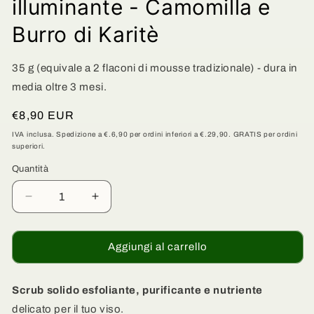
illuminante - Camomilla e
Burro di Karitè
35 g (equivale a 2 flaconi di mousse tradizionale) - dura in
media oltre 3 mesi.
Prezzo
€8,90 EUR
di
IVA inclusa. Spedizione a €.6,90 per ordini inferiori a €.29,90. GRATIS per ordini
superiori.
listino
Quantità
Quantità
Diminuisci
Aumenta
quantità
quantità
per
per
Detergente
Detergente
Aggiungi al carrello
Viso
Viso
Solido
Solido
Esfoliante,
Esfoliante,
Scrub solido esfoliante, purificante e nutriente
idratante
idratante
delicato per il tuo viso.