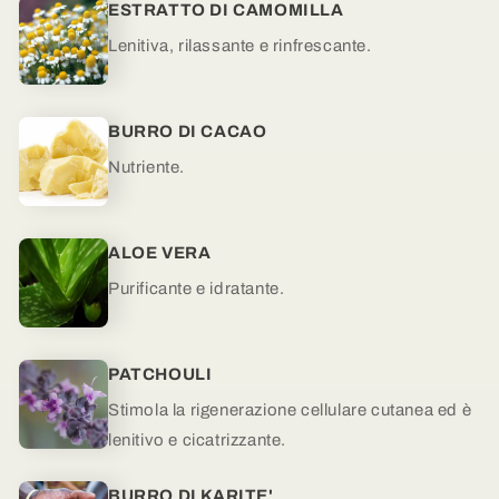
ESTRATTO DI CAMOMILLA
Lenitiva, rilassante e rinfrescante.
BURRO DI CACAO
Nutriente.
ALOE VERA
Purificante e idratante
.
PATCHOULI
Stimola la rigenerazione cellulare cutanea ed è
lenitivo e cicatrizzante
.
BURRO DI KARITE'