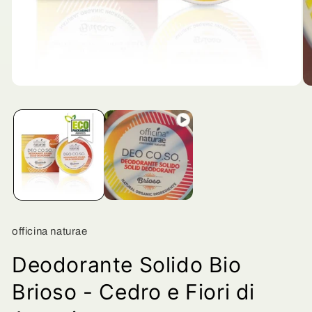
Apri
Ap
contenuti
co
multimediali
mu
1
2
in
in
finestra
fi
modale
mo
officina naturae
Deodorante Solido Bio
Brioso - Cedro e Fiori di