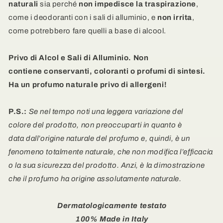
di
di
naturali
sia perché
n
on impedisce la traspirazione
,
Arancio
Arancio
come i deodoranti con i sali di alluminio, e
non irrita
,
come potrebbero fare quelli a base di alcool.
Privo di Alcol e Sali di Alluminio. Non
contiene
conservanti, coloranti o profumi di sintesi.
Ha un profumo naturale privo di allergeni!
P.S.:
Se nel tempo noti una leggera variazione del
colore del prodotto, non preoccuparti in quanto è
data dall’origine naturale del profumo e, quindi, è un
fenomeno totalmente naturale, che non modifica l’efficacia
o la sua sicurezza del prodotto. Anzi, è la
dimostrazione
che il profumo ha origine assolutamente naturale.
Dermatologicamente testato
100% Made in Italy