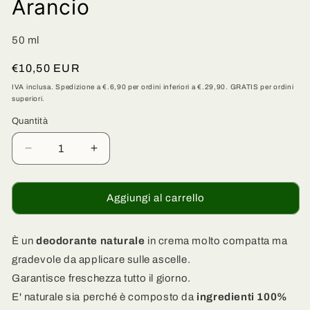
Arancio
50 ml
Prezzo
€10,50 EUR
di
IVA inclusa. Spedizione a €.6,90 per ordini inferiori a €.29,90. GRATIS per ordini
superiori.
listino
Quantità
Quantità
Diminuisci
Aumenta
quantità
quantità
per
per
Deodorante
Deodorante
Aggiungi al carrello
Solido
Solido
Bio
Bio
Brioso
Brioso
È un
deodorante naturale
in crema molto compatta ma
-
-
gradevole da applicare sulle ascelle.
Cedro
Cedro
Garantisce freschezza tutto il giorno.
e
e
E' naturale sia perché è composto da
ingredienti 100%
Fiori
Fiori