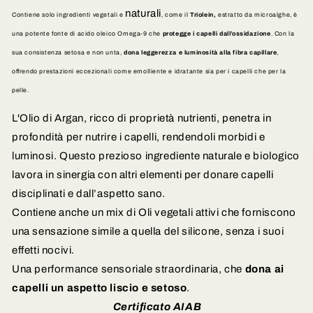
naturali
Contiene solo ingredienti vegetali e
, come il
Triolein,
estratto da microalghe, è
una potente fonte di acido oleico Omega-9 che
protegge i capelli dall’ossidazione
. Con la
sua consistenza setosa e non unta,
dona leggerezza e luminosità alla fibra capillare
,
offrendo prestazioni eccezionali come emolliente e idratante sia per i capelli che per la
pelle.
L'Olio di Argan,
ricco di proprietà nutrienti, penetra in
profondità per nutrire i capelli, rendendoli morbidi e
luminosi. Questo prezioso ingrediente naturale e biologico
lavora in sinergia con altri elementi per donare capelli
disciplinati e dall’aspetto sano.
Contiene anche un mix di Oli vegetali attivi che
forniscono
una sensazione simile a quella del silicone, senza i suoi
effetti nocivi.
Una performance sensoriale straordinaria, che
dona ai
capelli un aspetto liscio e setoso
.
Certificato AIAB