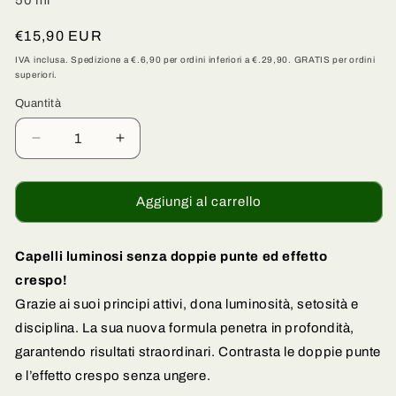
Prezzo
€15,90 EUR
di
IVA inclusa. Spedizione a €.6,90 per ordini inferiori a €.29,90. GRATIS per ordini
superiori.
listino
Quantità
Quantità
Diminuisci
Aumenta
quantità
quantità
per
per
Cristalli
Cristalli
Aggiungi al carrello
liquidi
liquidi
per
per
capelli
capelli
Capelli luminosi senza doppie punte ed effetto
-
-
crespo!
Con
Con
Grazie ai suoi principi attivi, dona luminosità, setosità e
Olio
Olio
disciplina. La sua nuova formula penetra in profondità,
di
di
Argan
Argan
garantendo risultati straordinari. Contrasta le doppie punte
e l’effetto crespo senza ungere.