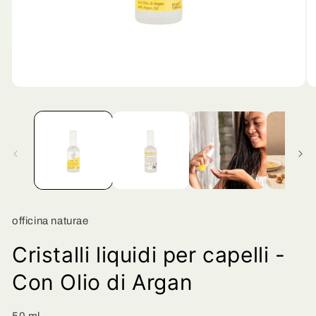
Apri
Ap
contenuti
co
multimediali
mu
1
2
in
in
finestra
fi
modale
mo
officina naturae
Cristalli liquidi per capelli -
Con Olio di Argan
50 ml