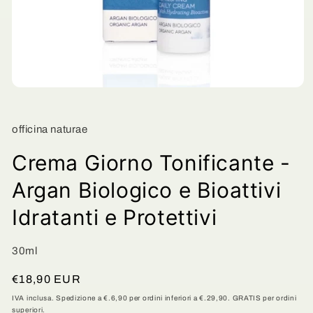
Apri
contenuti
multimediali
1
officina naturae
in
finestra
modale
Crema Giorno Tonificante -
Argan Biologico e Bioattivi
Idratanti e Protettivi
30ml
Prezzo
€18,90 EUR
di
IVA inclusa. Spedizione a €.6,90 per ordini inferiori a €.29,90. GRATIS per ordini
superiori.
listino