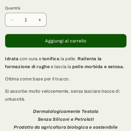
Quantità
Quantità
Diminuisci
Aumenta
quantità
quantità
per
per
Crema
Crema
Aggiungi al carrello
Giorno
Giorno
Tonificante
Tonificante
-
-
Idrata
con cura e
tonifica
la pelle.
Rallenta la
Argan
Argan
formazione di rughe
e lascia la
pelle morbida e setosa.
Biologico
Biologico
e
e
Ottima come base per il trucco.
Bioattivi
Bioattivi
Idratanti
Idratanti
Si assorbe molto velocemente, senza lasciare tracce di
e
e
untuosità.
Protettivi
Protettivi
Dermatologicamente Testata
Senza Siliconi e
Petrolati
Prodotto da agricoltura biologica e sostenibile