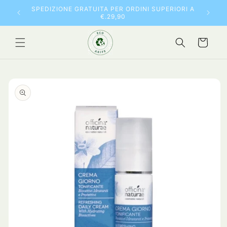
Vai
10% DI 
SPEDIZIONE GRATUITA PER ORDINI SUPERIORI A
direttamente
€.29,90
ai contenuti
Carrello
Passa alle
informazioni
sul prodotto