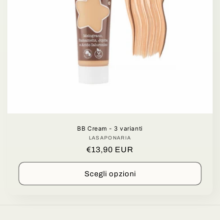
n
e
:
BB Cream - 3 varianti
LASAPONARIA
Produttore:
Prezzo
€13,90 EUR
di
listino
Scegli opzioni