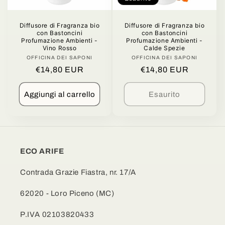
n
Diffusore di Fragranza bio
Diffusore di Fragranza bio
e
con Bastoncini
con Bastoncini
Profumazione Ambienti -
Profumazione Ambienti -
:
Vino Rosso
Calde Spezie
OFFICINA DEI SAPONI
Produttore:
OFFICINA DEI SAPONI
Produttore:
Prezzo
€14,80 EUR
Prezzo
€14,80 EUR
di
di
listino
listino
Aggiungi al carrello
Esaurito
ECO ARIFE
Contrada Grazie Fiastra, nr. 17/A
62020 - Loro Piceno (MC)
P.IVA 02103820433