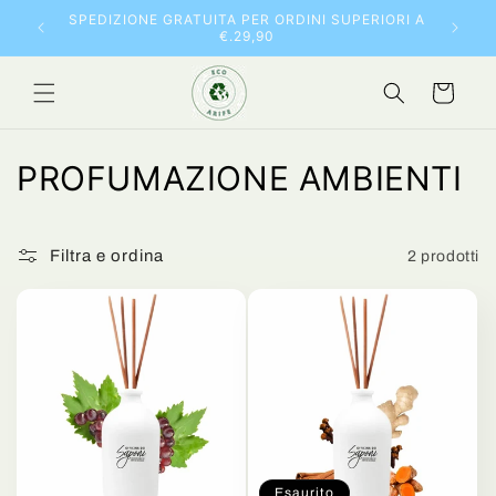
Vai
10% DI 
SPEDIZIONE GRATUITA PER ORDINI SUPERIORI A
direttamente
€.29,90
ai contenuti
Carrello
C
PROFUMAZIONE AMBIENTI
o
l
Filtra e ordina
2 prodotti
l
e
z
i
o
Esaurito