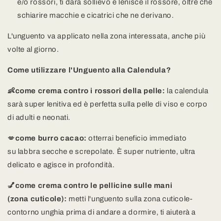
e/o rossori, ti darà sollievo e lenisce il rossore, oltre che
schiarire macchie e cicatrici che ne derivano.
L'unguento va applicato nella zona interessata, anche più
volte al giorno.
Come utilizzare l'Unguento alla Calendula?
👶come crema contro i rossori della pelle:
la calendula
sarà super lenitiva ed è perfetta sulla pelle di viso e corpo
di adulti e neonati.
💋
come burro cacao:
otterrai beneficio immediato
su labbra secche e screpolate. È super nutriente, ultra
delicato e agisce in profondità.
💅come crema contro le pellicine sulle mani
(zona cuticole):
metti l'unguento sulla zona cuticole-
contorno unghia prima di andare a dormire, ti aiuterà a