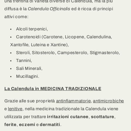
una trentina di varietà diverse di Calendula, ma la più
diffusa è la
Calendula Officinalis
ed è ricca di principi
attivi come:
Alcoli terpenici,
Carotenoidi (Carotene, Licopene, Calendulina,
Xantofile, Luteina e Xantine),
Steroli, Sitosterolo, Campesterolo, Stigmasterolo,
Tannini,
Sali Minerali,
Mucillagini.
La Calendula in MEDICINA TRADIZIONALE
Grazie alle sue proprietà
antinfiammatorie
,
antimicrobiche
e
lenitive
, nella medicina tradizionale la Calendula viene
utilizzata per trattare
irritazioni cutanee
,
scottature
,
ferite
,
eczemi
e
dermatiti
.